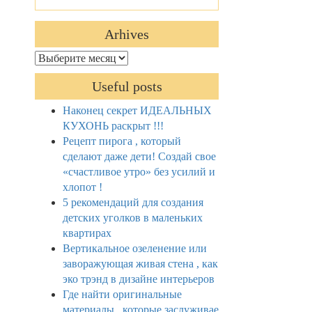
Arhives
Arhives
Useful posts
Наконец секрет ИДЕАЛЬНЫХ
КУХОНЬ раскрыт !!!
Рецепт пирога , который
сделают даже дети! Создай свое
«счастливое утро» без усилий и
хлопот !
5 рекомендаций для создания
детских уголков в маленьких
квартирах
Вертикальное озеленение или
заворажующая живая стена , как
эко трэнд в дизайне интерьеров
Где найти оригинальные
материалы , которые заслуживае