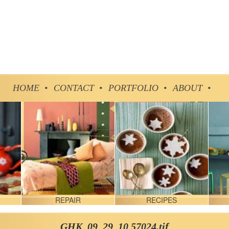
HOME •
CONTACT •
PORTFOLIO •
ABOUT •
REPAIR
RECIPES
GHK_09_29_10 57024.tif