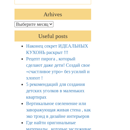
Arhives
Arhives
Useful posts
Наконец секрет ИДЕАЛЬНЫХ
КУХОНЬ раскрыт !!!
Рецепт пирога , который
сделают даже дети! Создай свое
«счастливое утро» без усилий и
хлопот !
5 рекомендаций для создания
детских уголков в маленьких
квартирах
Вертикальное озеленение или
заворажующая живая стена , как
эко трэнд в дизайне интерьеров
Где найти оригинальные
материалы , которые заслуживае