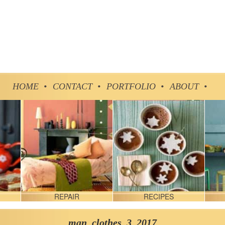
HOME •
CONTACT •
PORTFOLIO •
ABOUT •
REPAIR
RECIPES
man_clothes_3_2017